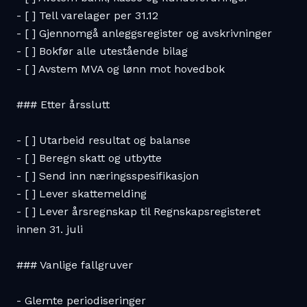
- [ ] Tell varelager per 31.12

- [ ] Gjennomgå anleggsregister og avskrivninger

- [ ] Bokfør alle utestående bilag

- [ ] Avstem MVA og lønn mot hovedbok

### Etter årsslutt

- [ ] Utarbeid resultat og balanse

- [ ] Beregn skatt og utbytte

- [ ] Send inn næringsspesifikasjon

- [ ] Lever skattemelding

- [ ] Lever årsregnskap til Regnskapsregisteret 
innen 31. juli

### Vanlige fallgruver

- Glemte periodiseringer
